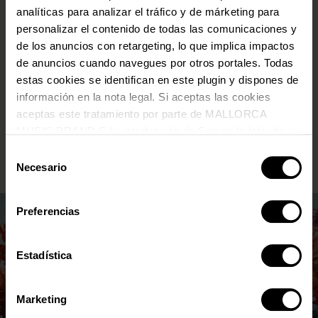
especials, descomptes únics i moltes més
analíticas para analizar el tráfico y de márketing para
avantatges
personalizar el contenido de todas las comunicaciones y
CORREU ELECTRÒNIC
*
de los anuncios con retargeting, lo que implica impactos
de anuncios cuando navegues por otros portales. Todas
estas cookies se identifican en este plugin y dispones de
*
Requerit
ACCEPTO QUE MALLORCA MUSIC BRAND TRACTI LES
información en la nota legal. Si aceptas las cookies
MEVES DADES PERSONALS D’ACORD AMB LA
aceptas este tratamiento por parte de MALLORCA
POLÍTICA DE PRIVACITAT
. Pots donar-te de baixa o
MUSIC BRAND S.L., producción de Somos la Isla, de
canviar les teves preferències sempre que vulguis a
través de l’enllaç de la newsletter.
conformidad con la Política de Cookies y de acuerdo con
Selección
nuestra Política de Inteligencia Artificial.
Necesario
de
consentimiento
Preferencias
Estadística
Marketing