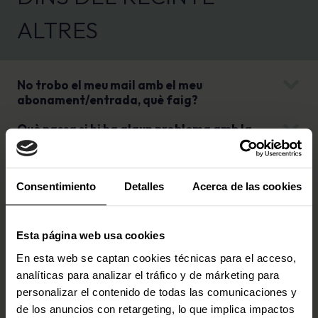
ALTRES
No trobo el meu mail amb el meu
abonament/entrada, què faig?
Què passa si hi ha algun problema amb la
meva entrada?
Haig d’imprimir la meva entrada? Puc
portar la meva entrada en format digital?
Consentimiento
Detalles
Acerca de las cookies
Què passa si perdo la meva entrada?
Esta página web usa cookies
Les entrades són nominatives?
En esta web se captan cookies técnicas para el acceso,
Pot utilitzar el meu abonament una altra
analíticas para analizar el tráfico y de márketing para
persona encara que posi el meu nom al
personalizar el contenido de todas las comunicaciones y
ticket?
de los anuncios con retargeting, lo que implica impactos