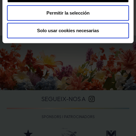
POLÍTICA DE PRIVACITAT
. Pots donar-te de baixa o
canviar les teves preferències sempre que vulguis a
Permitir la selección
través de l’enllaç de la newsletter.
Solo usar cookies necesarias
SEGUEIX-NOS A
SPONSORS I PATROCINADORS