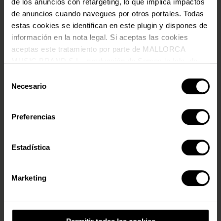
de los anuncios con retargeting, lo que implica impactos
Vive Es Jardí en modo VIP
de anuncios cuando navegues por otros portales. Todas
IR A VIP
estas cookies se identifican en este plugin y dispones de
información en la nota legal. Si aceptas las cookies
aceptas este tratamiento por parte de MALLORCA
MUSIC BRAND S.L., producción de Somos la Isla, de
conformidad con la Política de Cookies y de acuerdo con
Selección
nuestra Política de Inteligencia Artificial.
Necesario
de
Zona Kids
consentimiento
DESCARGA LA
Preferencias
AUTORIZACIÓN DE
ACCESO DE MENORES
Estadística
Marketing