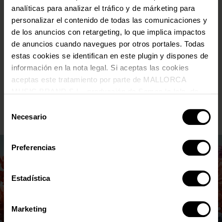
especials, descomptes únics i moltes més
analíticas para analizar el tráfico y de márketing para
avantatges
personalizar el contenido de todas las comunicaciones y
CORREU ELECTRÒNIC
*
de los anuncios con retargeting, lo que implica impactos
de anuncios cuando navegues por otros portales. Todas
estas cookies se identifican en este plugin y dispones de
*
Requerit
ACCEPTO QUE MALLORCA MUSIC BRAND TRACTI LES
información en la nota legal. Si aceptas las cookies
MEVES DADES PERSONALS D’ACORD AMB LA
aceptas este tratamiento por parte de MALLORCA
POLÍTICA DE PRIVACITAT
. Pots donar-te de baixa o
MUSIC BRAND S.L., producción de Somos la Isla, de
canviar les teves preferències sempre que vulguis a
través de l’enllaç de la newsletter.
conformidad con la Política de Cookies y de acuerdo con
Selección
nuestra Política de Inteligencia Artificial.
Necesario
de
consentimiento
Preferencias
Estadística
Marketing