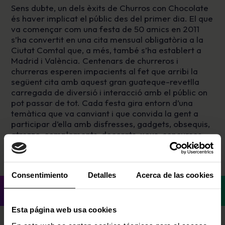
Sens dubte, un dels èxits de Churros con Chocolate
és haver implicat el públic des del primer dia. El que
va començar com una festa de 50 amics en 2011
s’ha convertit en una cita mensual obligatòria a la
Ciutat Comtal que, a més, també s’ha establert a
Madrid i València. Centenars de churreros i
churreras esperen impacients al fet que arribi la
següent cita amb aquest gran guateque-revetlla
carregada de diversió i interacció amb el públic on
pot passar de tot. Cada festa gira entorn d’una
temàtica que va canviant i que convida la gent a
participar d’ella amb disfresses, gadgets, obsequis,
atrezzo, complements, decorats, xous, concursos,
jocs, etc. Veuen a formar part de la primera edició
balear!
Consentimiento
Detalles
Acerca de las cookies
Esta página web usa cookies