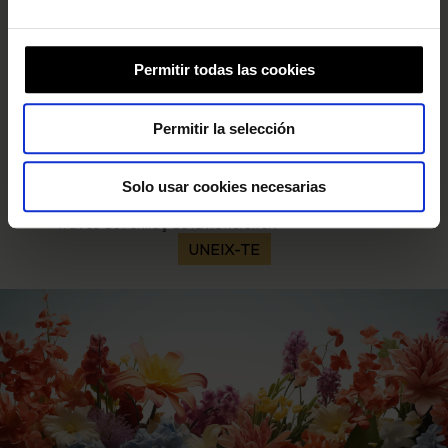
i gaudeix d’accés exclusiu a prevendes amb preus
especials, descomptes únics i moltes més
avantatges
CORREU ELECTRÒNIC
*
Permitir todas las cookies
Permitir la selección
*
Requerit
ACCEPTO QUE MALLORCA MUSIC BRAND TRACTI LES
MEVES DADES PERSONALS D’ACORD AMB LA
POLÍTICA DE PRIVACITAT
. Pots donar-te de baixa o
Solo usar cookies necesarias
canviar les teves preferències sempre que vulguis a
través de l’enllaç de la newsletter.