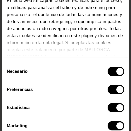
En esta web se captan cookies técnicas para el acceso,
analíticas para analizar el tráfico y de márketing para
personalizar el contenido de todas las comunicaciones y
de los anuncios con retargeting, lo que implica impactos
de anuncios cuando navegues por otros portales. Todas
estas cookies se identifican en este plugin y dispones de
información en la nota legal. Si aceptas las cookies
aceptas este tratamiento por parte de MALLORCA
MUSIC BRAND S.L., producción de Somos la Isla, de
conformidad con la Política de Cookies y de acuerdo con
Selección
nuestra Política de Inteligencia Artificial.
Necesario
de
consentimiento
Preferencias
Estadística
SUBSCRIU-TE A LA NOSTRA NEWSLETTER
Marketing