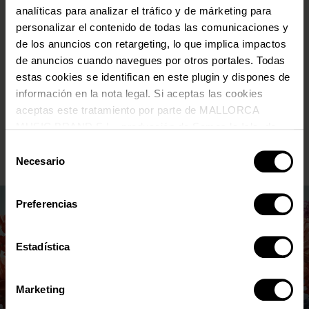
precios especiales, descuentos únicos y muchas
analíticas para analizar el tráfico y de márketing para
más ventajas
personalizar el contenido de todas las comunicaciones y
E-MAIL
*
de los anuncios con retargeting, lo que implica impactos
de anuncios cuando navegues por otros portales. Todas
estas cookies se identifican en este plugin y dispones de
*
Requerido
ACEPTO QUE MALLORCA MUSIC BRAND TRATE MIS
información en la nota legal. Si aceptas las cookies
DATOS PERSONALES CONFORME A LA
POLÍTICA DE
aceptas este tratamiento por parte de MALLORCA
PRIVACIDAD
. Puedes darte de baja o cambiar tus
MUSIC BRAND S.L., producción de Somos la Isla, de
preferencias siempre que quieras a través del link en la
newsletter.
conformidad con la Política de Cookies y de acuerdo con
Selección
nuestra Política de Inteligencia Artificial.
Necesario
de
consentimiento
Preferencias
Estadística
Marketing