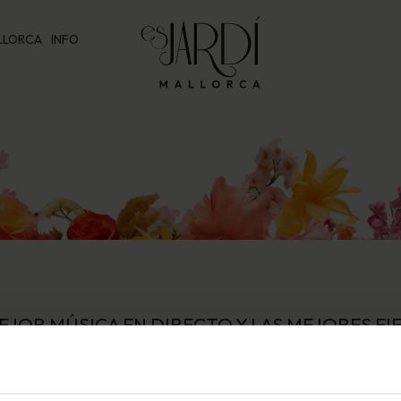
LLORCA
INFO
EJOR MÚSICA EN DIRECTO Y LAS MEJORES FI
s Jardí cuenta con una selección de artistas de primera línea en el 