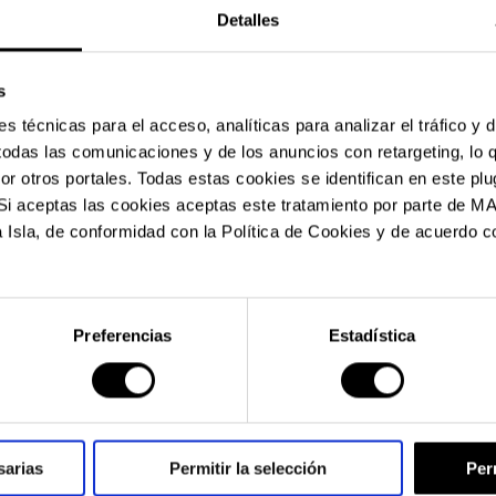
Detalles
s
SUSCRÍBETE A NUESTRA NEWSLETTER
 técnicas para el acceso, analíticas para analizar el tráfico y 
y disfruta de acceso exclusivo a preventas con precios
 todas las comunicaciones y de los anuncios con retargeting, lo 
especiales, descuentos únicos y muchas más ventajas
 otros portales. Todas estas cookies se identifican en este plu
E-MAIL
*
l. Si aceptas las cookies aceptas este tratamiento por parte
 Isla, de conformidad con la Política de Cookies y de acuerdo co
*
Requerido
Preferencias
Estadística
ACEPTO QUE MALLORCA MUSIC BRAND TRATE MIS DATOS
PERSONALES CONFORME A LA
POLÍTICA DE PRIVACIDAD
.
Puedes darte de baja o cambiar tus preferencias siempre
que quieras a través del link en la newsletter.
sarias
Permitir la selección
Per