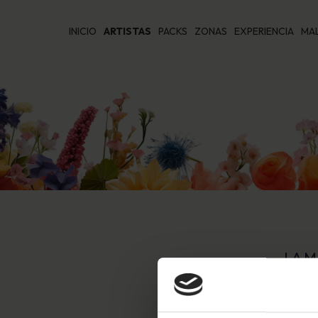
INICIO
ARTISTAS
PACKS
ZONAS
EXPERIENCIA
MA
LA M
El ciclo de verano musical de E